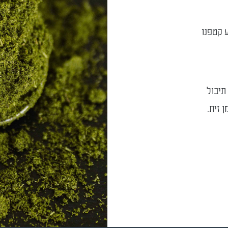
ע קטפנו
תיבול
 זית.