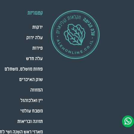
קטגוריות
ירקות
עלה ירוק
פירות
עלה חדש
פחות מושלם, משתלם
שוק האיכרים
המזווה
יין ואלכוהול
מטבח עולמי
תזונה ובריאות
מארזי ראש השנה ושי לח