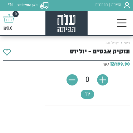
EN
הרשמה
התחברות
לאן המשלוח?
|
0
₪0.0
ראשי
יין ואלכוהול
תזקיק אגסים - יוליוס
₪199.90
/ יח'
0
יח'