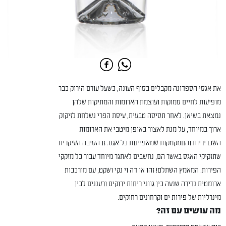
את אגסי הספדונה מקבלים בסוף העונה, כשעל עורם הירוק כבר
מופיעות לחיים סמוקות ועוצמת הארומות והמתיקות שלהן
נמצאת בשיאן. לאחר תסיסה טבעית, עיסת הפרי נשלחת לזיקוק
ארוך במיוחד, על מנת לאצור באופן מיטבי את הארומות
השבריריות והחמקמקות שמאפיינות כל אגס. זו הסיבה העיקרית
שתזקיקי האגס באשר הם, נחשבים לאתגר מיוחד עבור כל מזקקי
הפירות. המאמץ השתלם! זהו או דה וי נקי ושקט, עם מורכבות
ארומטית נדירה שנעה בין גווני ריחות ירוקים ורעננים לבין
מינרליות של פירות ים וקרחונים רחוקים.
מה עושים עם זה?