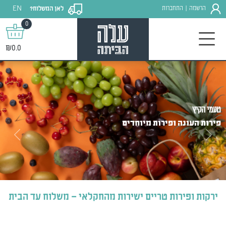
EN
הרשמה
התחברות
לאן המשלוח?
|
0
₪0.0
טעמי הקיץ
פירות העונה ופירות מיוחדים
Next
Previous
ירקות ופירות טריים ישירות מהחקלאי – משלוח עד הבית