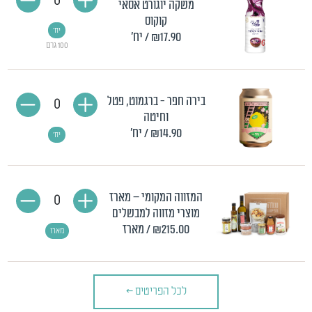
0
משקה יוגורט אסאי
קוקוס
יח'
₪17.90
/ יח'
100 גרם
בירה חפר - ברגמוט, פטל
0
וחיטה
₪14.90
/ יח'
יח'
המזווה המקומי – מארז
0
מוצרי מזווה למבשלים
₪215.00
/ מארז
מארז
לכל הפריטים
>