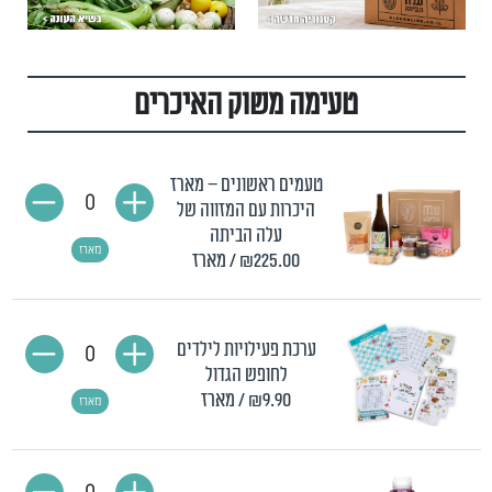
טעימה משוק האיכרים
טעמים ראשונים – מארז
0
היכרות עם המזווה של
עלה הביתה
מארז
₪225.00
/ מארז
ערכת פעילויות לילדים
0
לחופש הגדול
₪9.90
/ מארז
מארז