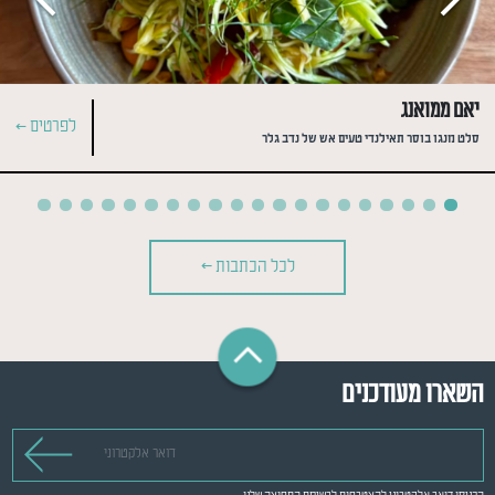
יאם ממואנג
לפרטים >
סלט מנגו בוסר תאילנדי טעים אש של נדב גלר
לכל הכתבות >
השארו מעודכנים
דואר אלקטרוני