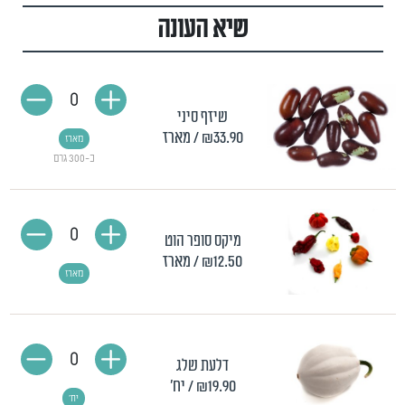
שיא העונה
0
שיזף סיני
₪33.90
/ מארז
מארז
כ-300 גרם
0
מיקס סופר הוט
₪12.50
/ מארז
מארז
0
דלעת שלג
₪19.90
/ יח'
יח'