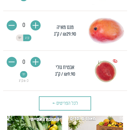
0
מנגו מאיה
₪29.90
/ ק"ג
ק"ג
יח'
0
אבטיח גולי
₪9.90
/ ק"ג
יח'
כ-6 ק"ג
לכל הפריטים
>