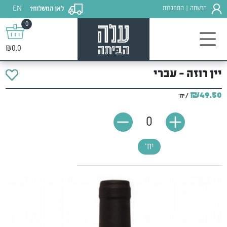
EN
הרשמה
התחברות
לאן המשלוח?
|
0
₪0.0
יין רוזה - עברי
₪49.50
/ יח'
0
יח'