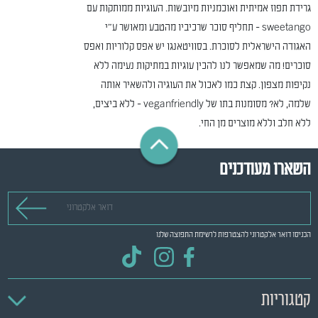
גרידת תפוז אמיתית ואוכמניות מיובשות. העוגיות ממותקות עם
sweetango - תחליף סוכר שרכיביו מהטבע ומאושר ע"י
האגודה הישראלית לסוכרת. בסוויטאנגו יש אפס קלוריות ואפס
סוכרים! מה שמאפשר לנו להכין עוגיות במתיקות נעימה ללא
נקיפות מצפון. קצת כמו לאכול את העוגיה ולהשאיר אותה
שלמה, לא? מסומנות בתו של veganfriendly - ללא ביצים,
ללא חלב וללא מוצרים מן החי.
השארו מעודכנים
דואר אלקטרוני
הכניסו דואר אלקטרוני להצטרפות לרשימת התפוצה שלנו
קטגוריות