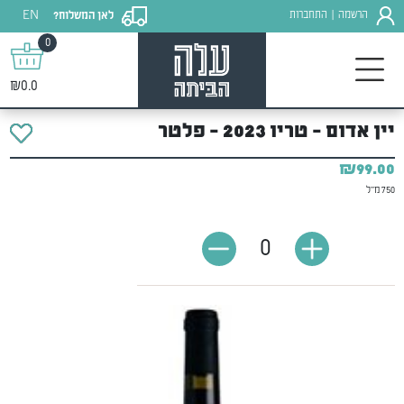
EN
הרשמה
התחברות
לאן המשלוח?
|
0
₪0.0
יין אדום - טריו 2023 - פלטר
₪99.00
750 מ"ל
0