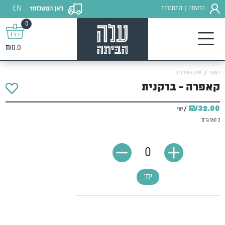
EN
הרשמה
התחברות
לאן המשלוח?
|
0
₪0.0
ראשי
שוק האיכרים
קאפרה - ברקנית
₪32.00
/ יח'
כ 160 גרם
0
יח'