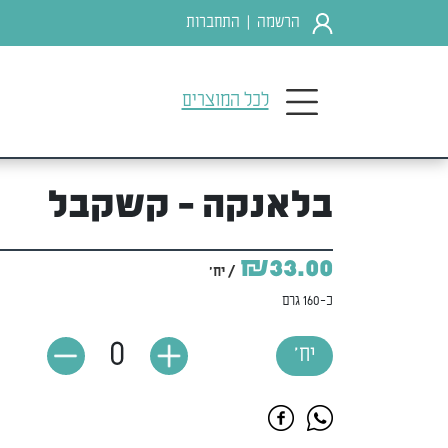
הרשמה
התחברות
|
לכל המוצרים
בלאנקה - קשקבל
₪33.00
/ יח'
כ-160 גרם
0
יח'