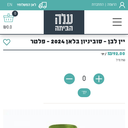
EN
הרשמה
התחברות
לאן המשלוח?
|
0
₪0.0
יין לבן - סוביניון בלאן 2024 - פלטר
₪92.00
/ יח'
750 מ"ל
0
יח'