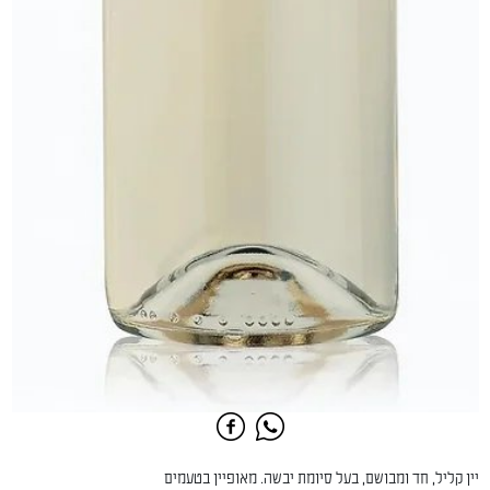
יין קליל, חד ומבושם, בעל סיומת יבשה. מאופיין בטעמים