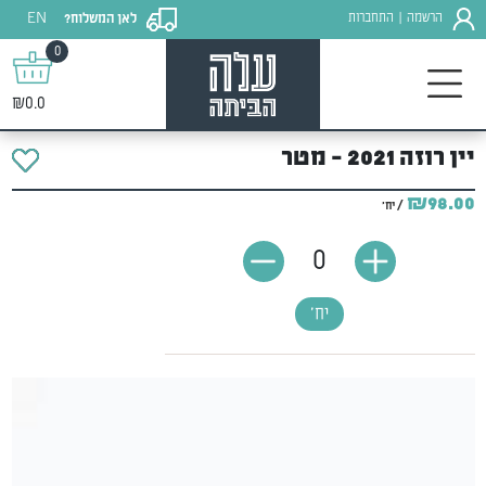
EN
הרשמה
התחברות
לאן המשלוח?
|
0
₪0.0
יין רוזה 2021 - מטר
₪98.00
/ יח'
0
יח'