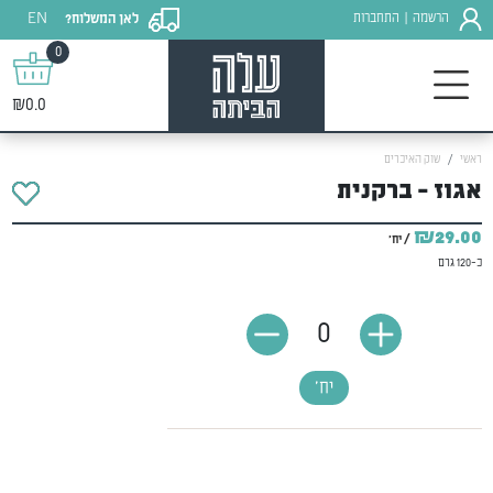
EN
הרשמה
התחברות
לאן המשלוח?
|
0
₪0.0
ראשי
שוק האיכרים
אגוז - ברקנית
₪29.00
/ יח'
כ-120 גרם
0
יח'