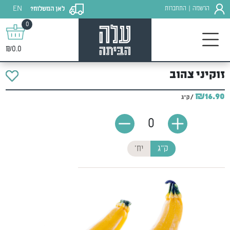
EN
הרשמה
התחברות
לאן המשלוח?
|
0
₪0.0
זוקיני צהוב
₪16.90
/ ק"ג
0
ק"ג
יח'