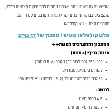
זה גם פשוט יותר: אצלנו מחכים לכם ירקות קצוצים לסלט,
 בבוקר ומוכנים ישר לקערה. מערבבים עם הרוטב,
קצת — ויש קולסלאו.
לאו טעים I מתכון של
דר טייב
ן והמצרכים למטה>>
 (6 מנות)
ב לבן מגורר (5-6 כוסות)